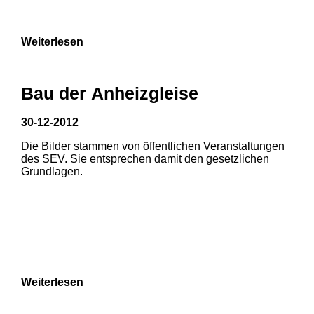
9
Weiterlesen
Bau der Anheizgleise
30-12-2012
Die Bilder stammen von öffentlichen Veranstaltungen
1
2
des SEV. Sie entsprechen damit den gesetzlichen
Grundlagen.
3
4
5
6
7
8
Weiterlesen