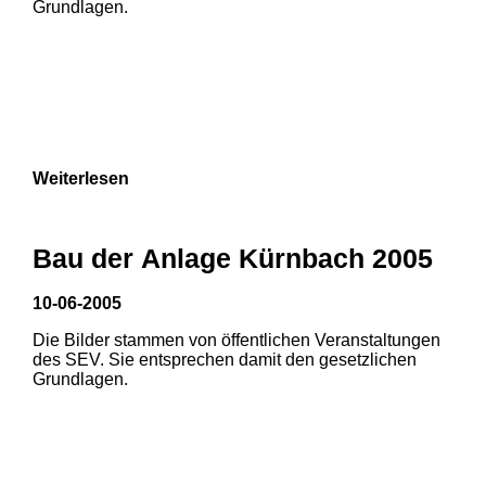
Grundlagen.
Weiterlesen
Bau der Anlage Kürnbach 2005
10-06-2005
Die Bilder stammen von öffentlichen Veranstaltungen
1
2
des SEV. Sie entsprechen damit den gesetzlichen
Grundlagen.
3
4
5
6
7
8