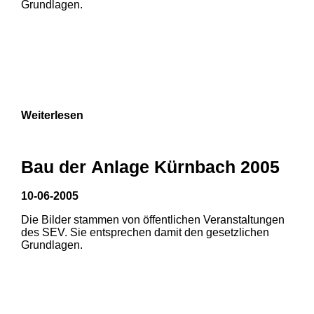
Grundlagen.
Weiterlesen
Bau der Anlage Kürnbach 2005
10-06-2005
Die Bilder stammen von öffentlichen Veranstaltungen
1
2
3
des SEV. Sie entsprechen damit den gesetzlichen
Grundlagen.
4
5
6
7
8
9