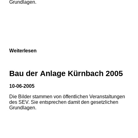
Grundlagen.
Weiterlesen
Bau der Anlage Kürnbach 2005
10-06-2005
Die Bilder stammen von öffentlichen Veranstaltungen
1
2
3
des SEV. Sie entsprechen damit den gesetzlichen
Grundlagen.
4
5
6
7
8
9