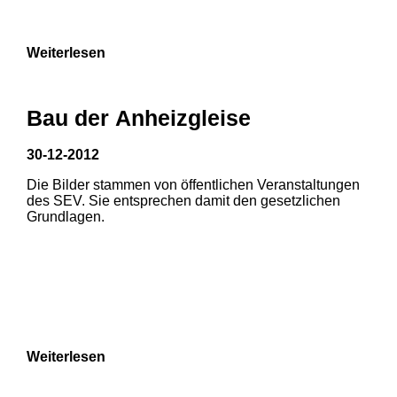
Weiterlesen
Bau der Anheizgleise
30-12-2012
Die Bilder stammen von öffentlichen Veranstaltungen
1
2
3
des SEV. Sie entsprechen damit den gesetzlichen
Grundlagen.
4
5
6
7
8
Weiterlesen