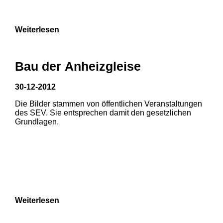
9
Weiterlesen
Bau der Anheizgleise
30-12-2012
Die Bilder stammen von öffentlichen Veranstaltungen
1
2
3
des SEV. Sie entsprechen damit den gesetzlichen
Grundlagen.
4
5
6
7
8
Weiterlesen