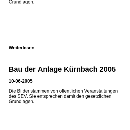
Grundlagen.
Weiterlesen
Bau der Anlage Kürnbach 2005
10-06-2005
Die Bilder stammen von öffentlichen Veranstaltungen
1
2
des SEV. Sie entsprechen damit den gesetzlichen
Grundlagen.
3
4
5
6
7
8