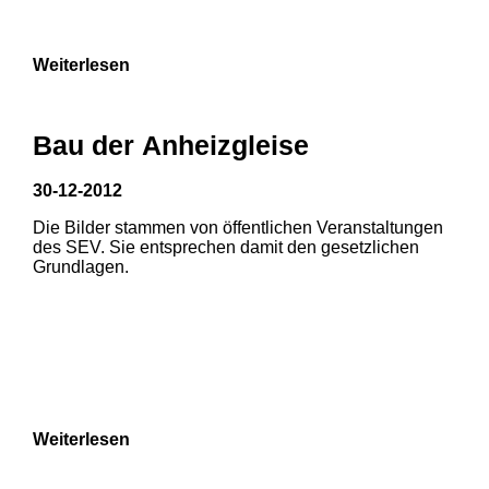
9
Weiterlesen
Bau der Anheizgleise
30-12-2012
Die Bilder stammen von öffentlichen Veranstaltungen
1
2
des SEV. Sie entsprechen damit den gesetzlichen
Grundlagen.
3
4
5
6
7
8
Weiterlesen