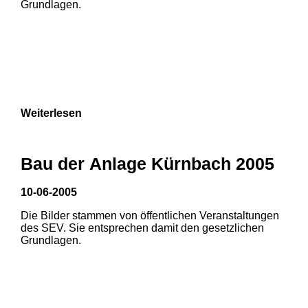
Grundlagen.
3
Weiterlesen
Bau der Anlage Kürnbach 2005
10-06-2005
Die Bilder stammen von öffentlichen Veranstaltungen
1
2
des SEV. Sie entsprechen damit den gesetzlichen
Grundlagen.
3
4
5
6
7
8