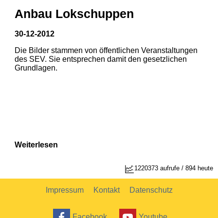
Anbau Lokschuppen
30-12-2012
Die Bilder stammen von öffentlichen Veranstaltungen
1
2
des SEV. Sie entsprechen damit den gesetzlichen
Grundlagen.
Weiterlesen
1220373 aufrufe / 894 heute
Impressum
Kontakt
Datenschutz
Facebook
Youtube