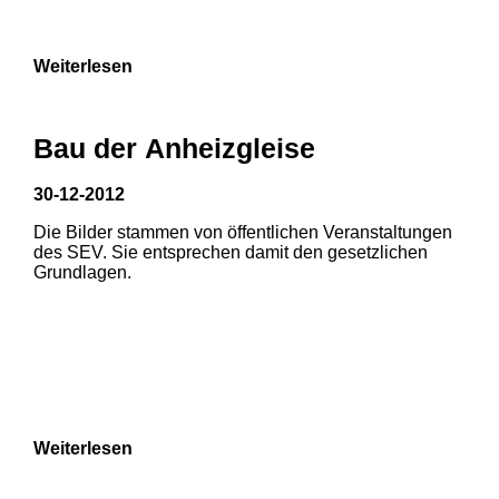
Weiterlesen
Bau der Anheizgleise
30-12-2012
Die Bilder stammen von öffentlichen Veranstaltungen
1
2
3
des SEV. Sie entsprechen damit den gesetzlichen
Grundlagen.
4
5
6
7
8
Weiterlesen