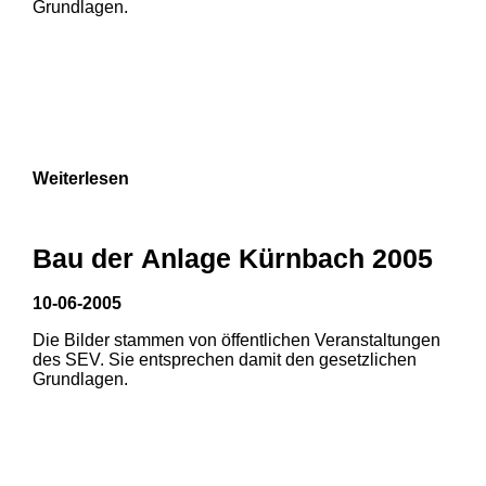
Grundlagen.
Weiterlesen
Bau der Anlage Kürnbach 2005
10-06-2005
Die Bilder stammen von öffentlichen Veranstaltungen
1
2
3
des SEV. Sie entsprechen damit den gesetzlichen
Grundlagen.
4
5
6
7
8
9