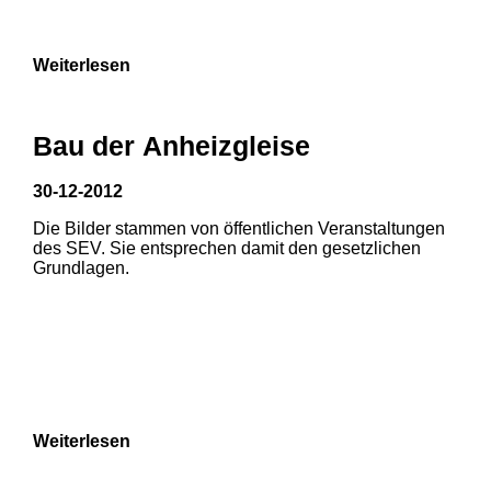
Weiterlesen
Bau der Anheizgleise
30-12-2012
Die Bilder stammen von öffentlichen Veranstaltungen
1
2
des SEV. Sie entsprechen damit den gesetzlichen
Grundlagen.
3
4
5
6
7
8
Weiterlesen