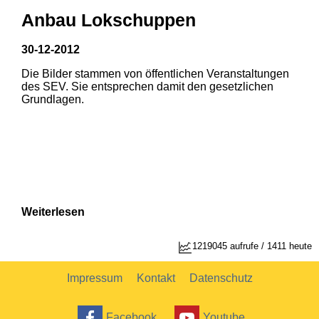
Anbau Lokschuppen
30-12-2012
Die Bilder stammen von öffentlichen Veranstaltungen
1
2
des SEV. Sie entsprechen damit den gesetzlichen
Grundlagen.
Weiterlesen
1219045 aufrufe / 1411 heute
Impressum
Kontakt
Datenschutz
Facebook
Youtube