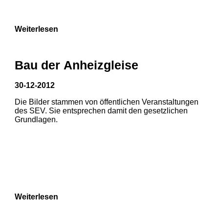
9
Weiterlesen
Bau der Anheizgleise
30-12-2012
Die Bilder stammen von öffentlichen Veranstaltungen
1
2
3
des SEV. Sie entsprechen damit den gesetzlichen
Grundlagen.
4
5
6
7
8
Weiterlesen