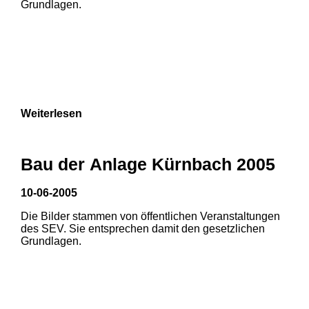
Grundlagen.
Weiterlesen
Bau der Anlage Kürnbach 2005
10-06-2005
Die Bilder stammen von öffentlichen Veranstaltungen
1
2
des SEV. Sie entsprechen damit den gesetzlichen
Grundlagen.
3
4
5
6
7
8