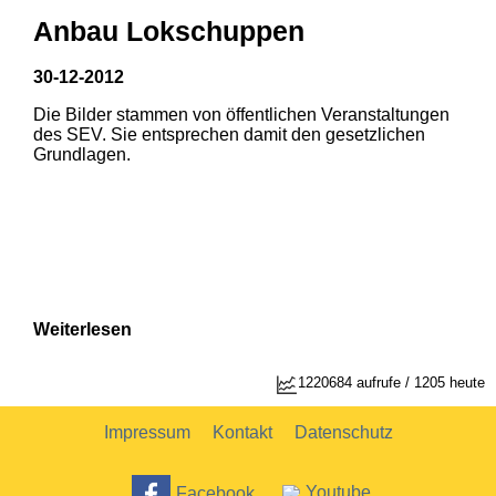
Anbau Lokschuppen
30-12-2012
Die Bilder stammen von öffentlichen Veranstaltungen
1
2
des SEV. Sie entsprechen damit den gesetzlichen
Grundlagen.
Weiterlesen
1220684 aufrufe / 1205 heute
Impressum
Kontakt
Datenschutz
Facebook
Youtube