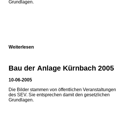
Grundlagen.
3
Weiterlesen
Bau der Anlage Kürnbach 2005
10-06-2005
Die Bilder stammen von öffentlichen Veranstaltungen
1
2
des SEV. Sie entsprechen damit den gesetzlichen
Grundlagen.
3
4
5
6
7
8