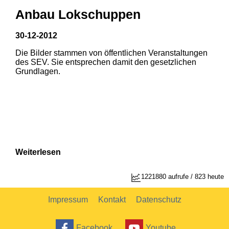
Anbau Lokschuppen
30-12-2012
Die Bilder stammen von öffentlichen Veranstaltungen
1
2
des SEV. Sie entsprechen damit den gesetzlichen
Grundlagen.
Weiterlesen
1221880 aufrufe / 823 heute
Impressum
Kontakt
Datenschutz
Facebook
Youtube