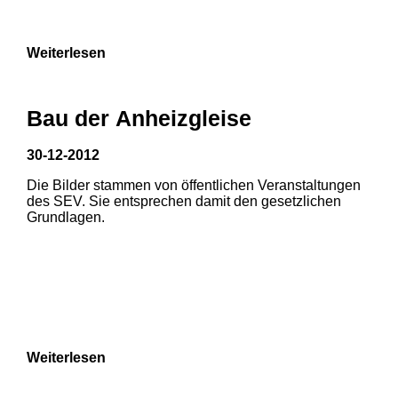
9
Weiterlesen
Bau der Anheizgleise
30-12-2012
Die Bilder stammen von öffentlichen Veranstaltungen
1
2
3
des SEV. Sie entsprechen damit den gesetzlichen
Grundlagen.
4
5
6
7
8
Weiterlesen