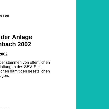
lesen
1
2
3
 der Anlage
nbach 2002
4
5
2002
6
7
lder stammen von öffentlichen
taltungen des SEV. Sie
echen damit den gesetzlichen
8
agen.