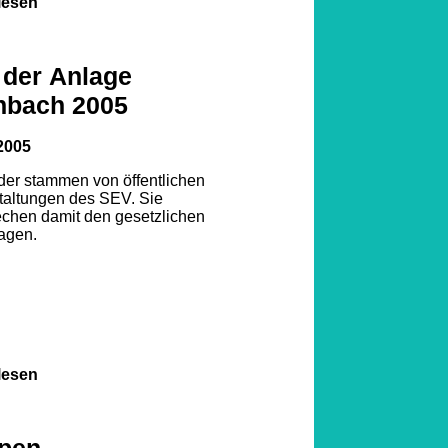
lesen
 der Anlage
nbach 2005
2005
lder stammen von öffentlichen
taltungen des SEV. Sie
echen damit den gesetzlichen
agen.
lesen
pen