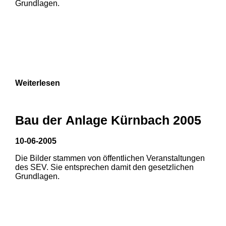
Grundlagen.
Weiterlesen
Bau der Anlage Kürnbach 2005
10-06-2005
Die Bilder stammen von öffentlichen Veranstaltungen
1
2
des SEV. Sie entsprechen damit den gesetzlichen
Grundlagen.
3
4
5
6
7
8