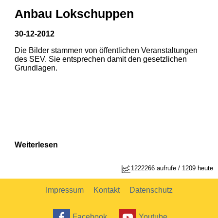
Anbau Lokschuppen
30-12-2012
Die Bilder stammen von öffentlichen Veranstaltungen
1
2
des SEV. Sie entsprechen damit den gesetzlichen
Grundlagen.
Weiterlesen
1222266 aufrufe / 1209 heute
Impressum
Kontakt
Datenschutz
Facebook
Youtube