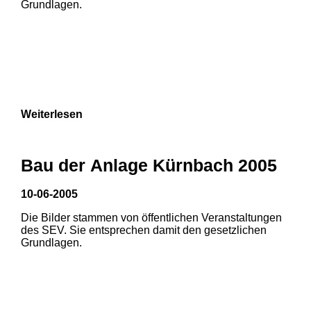
Grundlagen.
3
Weiterlesen
Bau der Anlage Kürnbach 2005
10-06-2005
Die Bilder stammen von öffentlichen Veranstaltungen
1
2
3
des SEV. Sie entsprechen damit den gesetzlichen
Grundlagen.
4
5
6
7
8
9