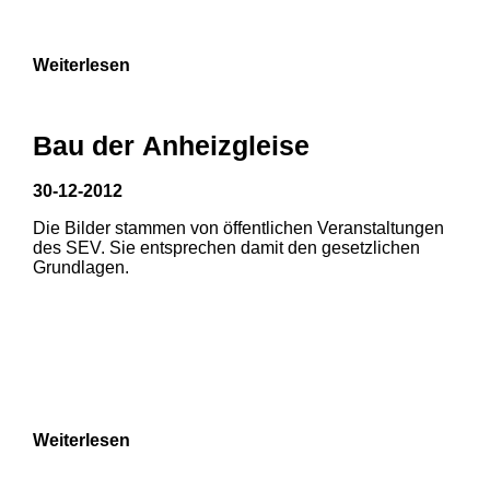
Weiterlesen
Bau der Anheizgleise
30-12-2012
Die Bilder stammen von öffentlichen Veranstaltungen
1
2
des SEV. Sie entsprechen damit den gesetzlichen
Grundlagen.
3
4
5
6
7
8
Weiterlesen