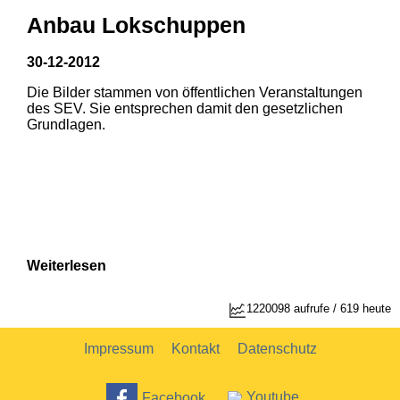
Anbau Lokschuppen
30-12-2012
Die Bilder stammen von öffentlichen Veranstaltungen
1
2
des SEV. Sie entsprechen damit den gesetzlichen
Grundlagen.
Weiterlesen
1
2
1220098 aufrufe / 619 heute
Impressum
Kontakt
Datenschutz
Facebook
Youtube