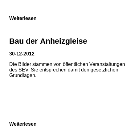
Weiterlesen
Bau der Anheizgleise
30-12-2012
Die Bilder stammen von öffentlichen Veranstaltungen
1
2
3
des SEV. Sie entsprechen damit den gesetzlichen
Grundlagen.
4
5
6
7
8
Weiterlesen