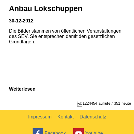
Anbau Lokschuppen
30-12-2012
Die Bilder stammen von öffentlichen Veranstaltungen
1
2
des SEV. Sie entsprechen damit den gesetzlichen
Grundlagen.
Weiterlesen
1
2
1224454 aufrufe / 351 heute
Impressum
Kontakt
Datenschutz
Facebook
Youtube