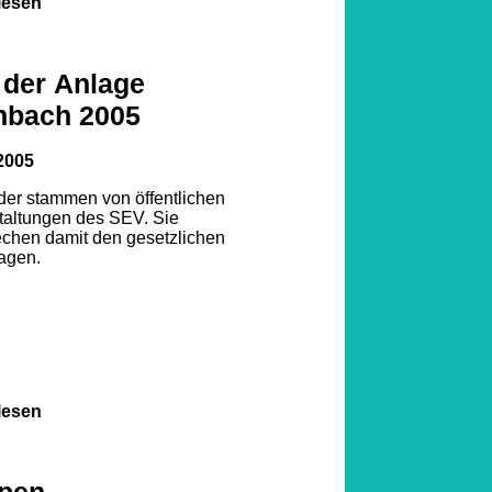
lesen
 der Anlage
nbach 2005
1
2005
lder stammen von öffentlichen
2
3
taltungen des SEV. Sie
echen damit den gesetzlichen
agen.
lesen
pen