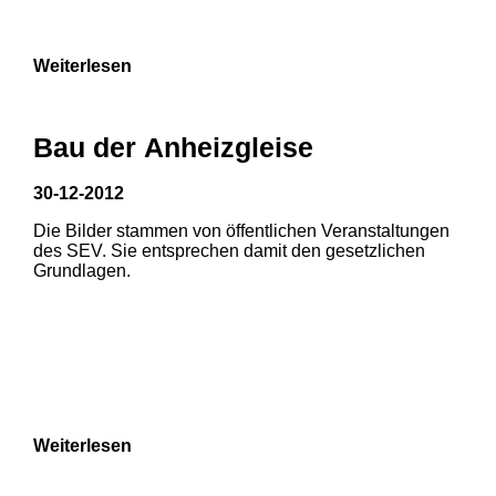
9
Weiterlesen
Bau der Anheizgleise
30-12-2012
Die Bilder stammen von öffentlichen Veranstaltungen
1
2
3
des SEV. Sie entsprechen damit den gesetzlichen
Grundlagen.
4
5
6
7
8
Weiterlesen