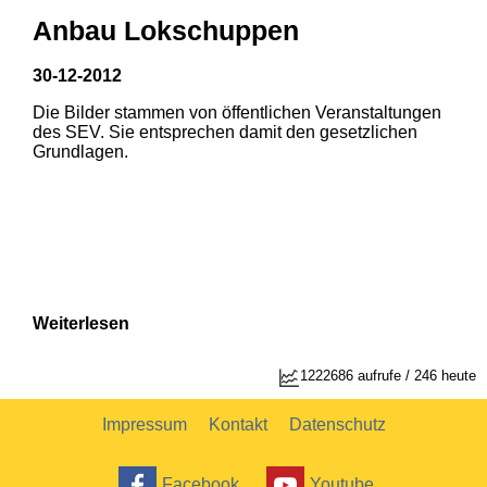
Anbau Lokschuppen
30-12-2012
Die Bilder stammen von öffentlichen Veranstaltungen
1
2
des SEV. Sie entsprechen damit den gesetzlichen
Grundlagen.
Weiterlesen
1
2
1222686 aufrufe / 246 heute
Impressum
Kontakt
Datenschutz
Facebook
Youtube