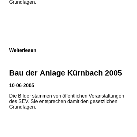
Grundlagen.
3
Weiterlesen
1
2
3
Bau der Anlage Kürnbach 2005
10-06-2005
Die Bilder stammen von öffentlichen Veranstaltungen
1
2
des SEV. Sie entsprechen damit den gesetzlichen
Grundlagen.
3
4
5
6
7
8