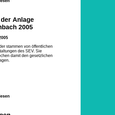
lesen
 der Anlage
nbach 2005
2005
lder stammen von öffentlichen
taltungen des SEV. Sie
echen damit den gesetzlichen
agen.
lesen
pen