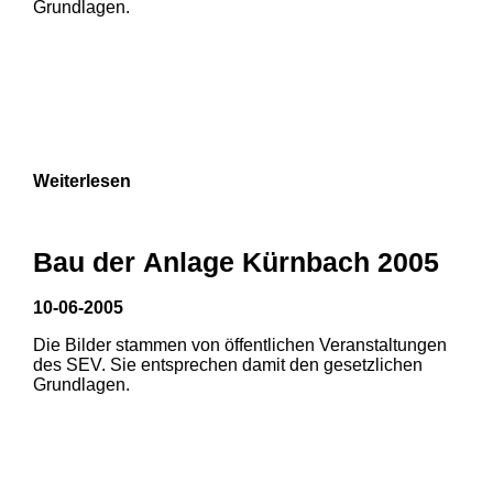
Grundlagen.
Weiterlesen
Bau der Anlage Kürnbach 2005
10-06-2005
Die Bilder stammen von öffentlichen Veranstaltungen
1
2
3
des SEV. Sie entsprechen damit den gesetzlichen
Grundlagen.
4
5
6
7
8
9