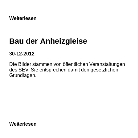
Weiterlesen
Bau der Anheizgleise
30-12-2012
Die Bilder stammen von öffentlichen Veranstaltungen
1
2
des SEV. Sie entsprechen damit den gesetzlichen
Grundlagen.
3
4
5
6
7
8
Weiterlesen