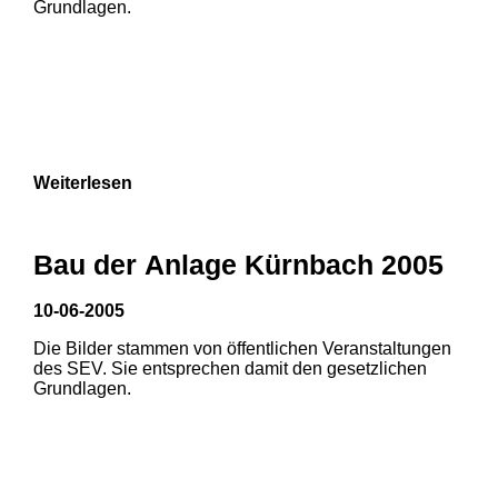
Grundlagen.
Weiterlesen
Bau der Anlage Kürnbach 2005
10-06-2005
Die Bilder stammen von öffentlichen Veranstaltungen
1
2
des SEV. Sie entsprechen damit den gesetzlichen
Grundlagen.
3
4
5
6
7
8