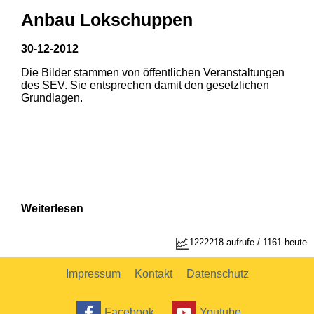
Anbau Lokschuppen
30-12-2012
Die Bilder stammen von öffentlichen Veranstaltungen
1
2
des SEV. Sie entsprechen damit den gesetzlichen
Grundlagen.
Weiterlesen
1222218 aufrufe / 1161 heute
Impressum
Kontakt
Datenschutz
Facebook
Youtube