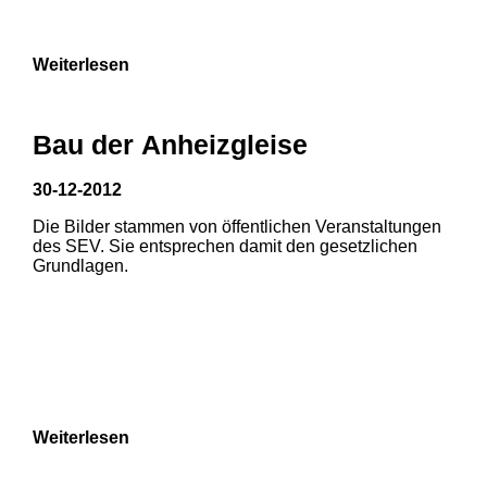
9
Weiterlesen
Bau der Anheizgleise
30-12-2012
Die Bilder stammen von öffentlichen Veranstaltungen
1
2
des SEV. Sie entsprechen damit den gesetzlichen
Grundlagen.
3
4
5
6
7
8
Weiterlesen