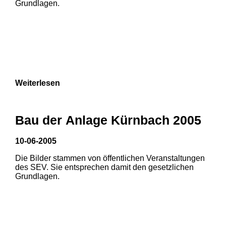
Grundlagen.
Weiterlesen
1
2
3
Bau der Anlage Kürnbach 2005
10-06-2005
Die Bilder stammen von öffentlichen Veranstaltungen
1
2
des SEV. Sie entsprechen damit den gesetzlichen
Grundlagen.
3
4
5
6
7
8