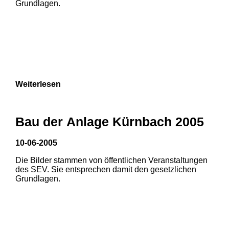
Grundlagen.
Weiterlesen
Bau der Anlage Kürnbach 2005
10-06-2005
Die Bilder stammen von öffentlichen Veranstaltungen
1
2
3
des SEV. Sie entsprechen damit den gesetzlichen
Grundlagen.
4
5
6
7
8
9