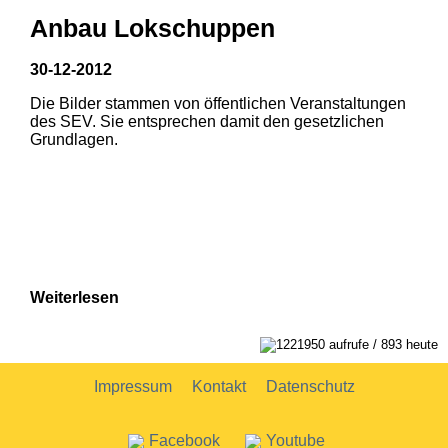
Anbau Lokschuppen
30-12-2012
Die Bilder stammen von öffentlichen Veranstaltungen
1
2
des SEV. Sie entsprechen damit den gesetzlichen
Grundlagen.
Weiterlesen
1221950 aufrufe / 893 heute
Impressum
Kontakt
Datenschutz
Facebook
Youtube