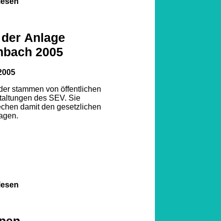
lesen
 der Anlage
nbach 2005
2005
lder stammen von öffentlichen
taltungen des SEV. Sie
echen damit den gesetzlichen
agen.
lesen
pen