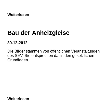
Weiterlesen
Bau der Anheizgleise
30-12-2012
Die Bilder stammen von öffentlichen Veranstaltungen
1
2
des SEV. Sie entsprechen damit den gesetzlichen
Grundlagen.
3
4
5
6
7
8
Weiterlesen