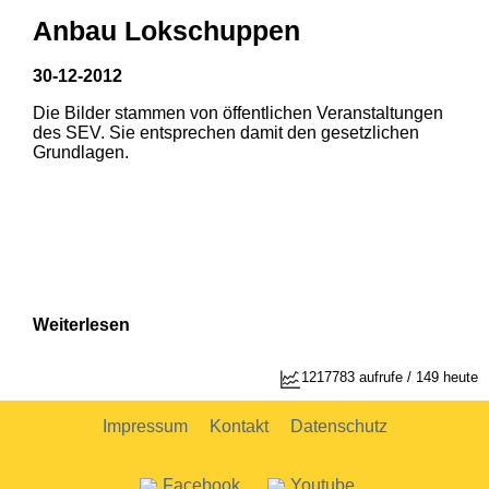
Anbau Lokschuppen
30-12-2012
Die Bilder stammen von öffentlichen Veranstaltungen
1
2
des SEV. Sie entsprechen damit den gesetzlichen
Grundlagen.
Weiterlesen
1
2
1217783 aufrufe / 149 heute
Impressum
Kontakt
Datenschutz
Facebook
Youtube