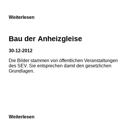
Weiterlesen
Bau der Anheizgleise
30-12-2012
Die Bilder stammen von öffentlichen Veranstaltungen
1
2
3
des SEV. Sie entsprechen damit den gesetzlichen
Grundlagen.
4
5
6
7
8
Weiterlesen