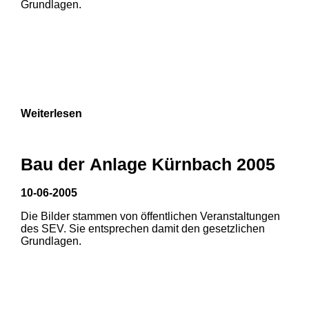
Grundlagen.
Weiterlesen
Bau der Anlage Kürnbach 2005
10-06-2005
Die Bilder stammen von öffentlichen Veranstaltungen
1
2
3
des SEV. Sie entsprechen damit den gesetzlichen
Grundlagen.
4
5
6
7
8
9