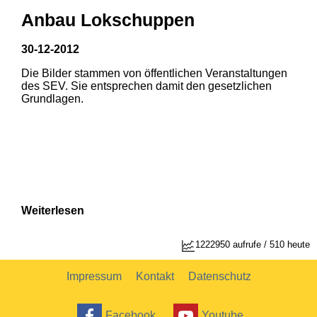
Anbau Lokschuppen
30-12-2012
Die Bilder stammen von öffentlichen Veranstaltungen
1
2
des SEV. Sie entsprechen damit den gesetzlichen
Grundlagen.
Weiterlesen
1
2
1222950 aufrufe / 510 heute
Impressum
Kontakt
Datenschutz
Facebook
Youtube