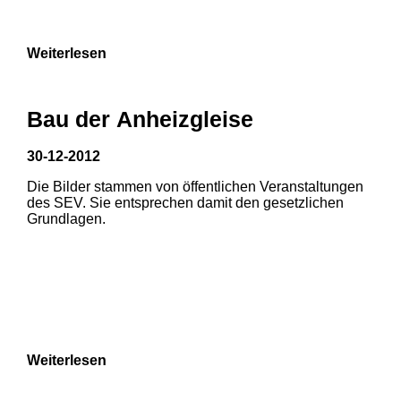
Weiterlesen
Bau der Anheizgleise
30-12-2012
Die Bilder stammen von öffentlichen Veranstaltungen
1
2
3
des SEV. Sie entsprechen damit den gesetzlichen
Grundlagen.
4
5
6
7
8
Weiterlesen