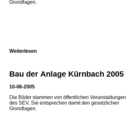
Grundlagen.
Weiterlesen
Bau der Anlage Kürnbach 2005
10-06-2005
Die Bilder stammen von öffentlichen Veranstaltungen
1
2
3
des SEV. Sie entsprechen damit den gesetzlichen
Grundlagen.
4
5
6
7
8
9