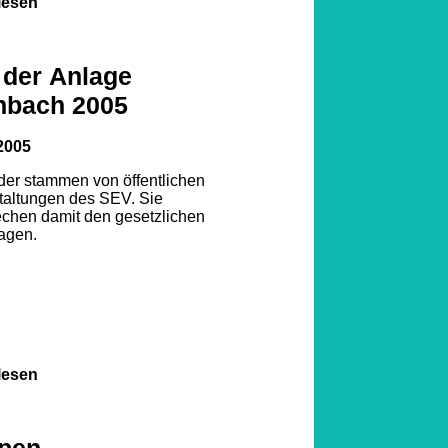
lesen
 der Anlage
nbach 2005
2005
lder stammen von öffentlichen
taltungen des SEV. Sie
echen damit den gesetzlichen
agen.
lesen
pen