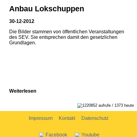
Anbau Lokschuppen
30-12-2012
Die Bilder stammen von öffentlichen Veranstaltungen
1
2
des SEV. Sie entsprechen damit den gesetzlichen
Grundlagen.
Weiterlesen
1
2
1220852 aufrufe / 1373 heute
Impressum
Kontakt
Datenschutz
Facebook
Youtube