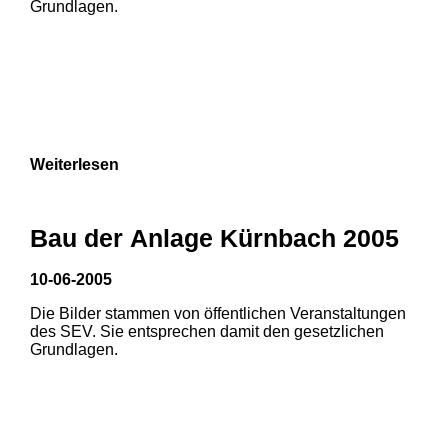
Grundlagen.
Weiterlesen
Bau der Anlage Kürnbach 2005
10-06-2005
Die Bilder stammen von öffentlichen Veranstaltungen
1
2
3
des SEV. Sie entsprechen damit den gesetzlichen
Grundlagen.
4
5
6
7
8
9