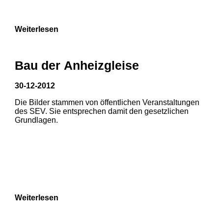
Weiterlesen
Bau der Anheizgleise
30-12-2012
Die Bilder stammen von öffentlichen Veranstaltungen
1
2
des SEV. Sie entsprechen damit den gesetzlichen
Grundlagen.
3
4
5
6
7
8
Weiterlesen