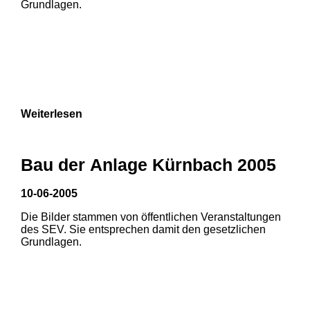
Grundlagen.
Weiterlesen
Bau der Anlage Kürnbach 2005
10-06-2005
Die Bilder stammen von öffentlichen Veranstaltungen
1
2
3
des SEV. Sie entsprechen damit den gesetzlichen
Grundlagen.
4
5
6
7
8
9