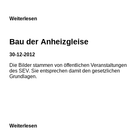
Weiterlesen
Bau der Anheizgleise
30-12-2012
Die Bilder stammen von öffentlichen Veranstaltungen
1
2
des SEV. Sie entsprechen damit den gesetzlichen
Grundlagen.
3
4
5
6
7
8
Weiterlesen