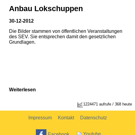
Anbau Lokschuppen
30-12-2012
Die Bilder stammen von öffentlichen Veranstaltungen
1
2
des SEV. Sie entsprechen damit den gesetzlichen
Grundlagen.
Weiterlesen
1
2
1224471 aufrufe / 368 heute
Impressum
Kontakt
Datenschutz
Facebook
Youtube