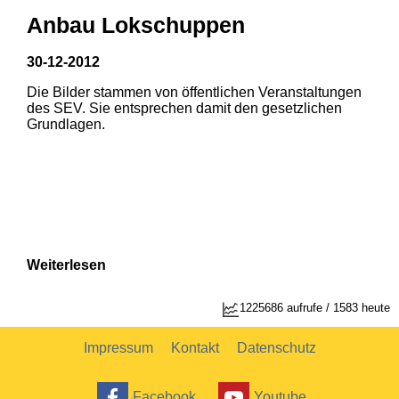
Anbau Lokschuppen
30-12-2012
Die Bilder stammen von öffentlichen Veranstaltungen
1
2
des SEV. Sie entsprechen damit den gesetzlichen
Grundlagen.
Weiterlesen
1
2
1225686 aufrufe / 1583 heute
Impressum
Kontakt
Datenschutz
Facebook
Youtube