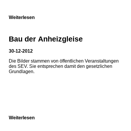
9
Weiterlesen
Bau der Anheizgleise
30-12-2012
1
2
Die Bilder stammen von öffentlichen Veranstaltungen
1
2
3
des SEV. Sie entsprechen damit den gesetzlichen
3
Grundlagen.
4
5
6
7
8
Weiterlesen