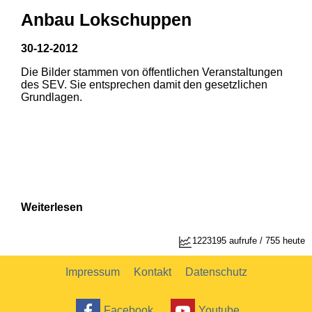
Anbau Lokschuppen
30-12-2012
Die Bilder stammen von öffentlichen Veranstaltungen
1
2
des SEV. Sie entsprechen damit den gesetzlichen
Grundlagen.
Weiterlesen
1
2
1223195 aufrufe / 755 heute
Impressum
Kontakt
Datenschutz
Facebook
Youtube