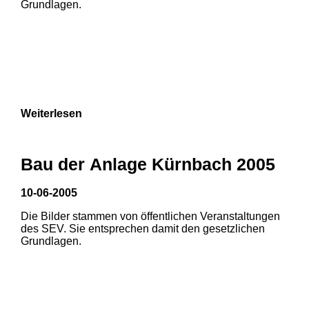
Grundlagen.
Weiterlesen
Bau der Anlage Kürnbach 2005
10-06-2005
Die Bilder stammen von öffentlichen Veranstaltungen
1
2
des SEV. Sie entsprechen damit den gesetzlichen
Grundlagen.
3
4
5
6
7
8