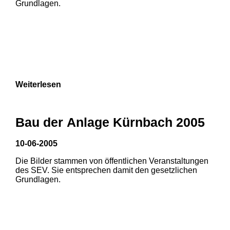
Grundlagen.
Weiterlesen
Bau der Anlage Kürnbach 2005
10-06-2005
Die Bilder stammen von öffentlichen Veranstaltungen
1
2
des SEV. Sie entsprechen damit den gesetzlichen
Grundlagen.
3
4
5
6
7
8