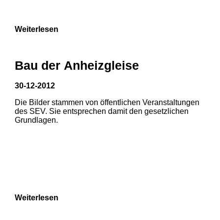
9
Weiterlesen
Bau der Anheizgleise
30-12-2012
Die Bilder stammen von öffentlichen Veranstaltungen
1
2
3
des SEV. Sie entsprechen damit den gesetzlichen
Grundlagen.
4
5
6
7
8
Weiterlesen