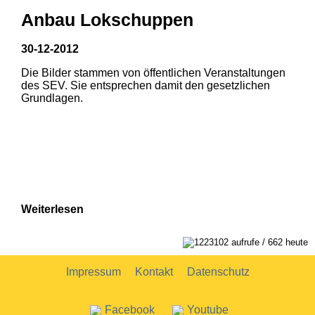
Anbau Lokschuppen
30-12-2012
Die Bilder stammen von öffentlichen Veranstaltungen
1
2
des SEV. Sie entsprechen damit den gesetzlichen
Grundlagen.
Weiterlesen
1
2
1223102 aufrufe / 662 heute
Impressum
Kontakt
Datenschutz
Facebook
Youtube