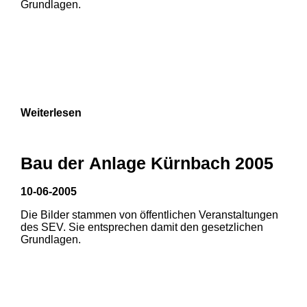
Grundlagen.
Weiterlesen
Bau der Anlage Kürnbach 2005
10-06-2005
Die Bilder stammen von öffentlichen Veranstaltungen
1
2
des SEV. Sie entsprechen damit den gesetzlichen
Grundlagen.
3
4
5
6
7
8