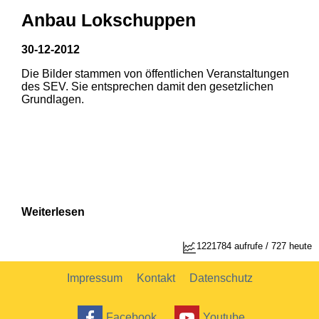
Anbau Lokschuppen
30-12-2012
Die Bilder stammen von öffentlichen Veranstaltungen
1
2
des SEV. Sie entsprechen damit den gesetzlichen
Grundlagen.
Weiterlesen
1221784 aufrufe / 727 heute
Impressum
Kontakt
Datenschutz
Facebook
Youtube