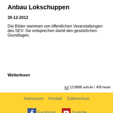
Anbau Lokschuppen
30-12-2012
Die Bilder stammen von öffentlichen Veranstaltungen
1
2
des SEV. Sie entsprechen damit den gesetzlichen
Grundlagen.
Weiterlesen
1219888 aufrufe / 409 heute
Impressum
Kontakt
Datenschutz
Facebook
Youtube