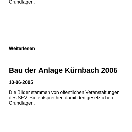
Grundlagen.
Weiterlesen
Bau der Anlage Kürnbach 2005
10-06-2005
Die Bilder stammen von öffentlichen Veranstaltungen
1
2
des SEV. Sie entsprechen damit den gesetzlichen
Grundlagen.
3
4
5
6
7
8