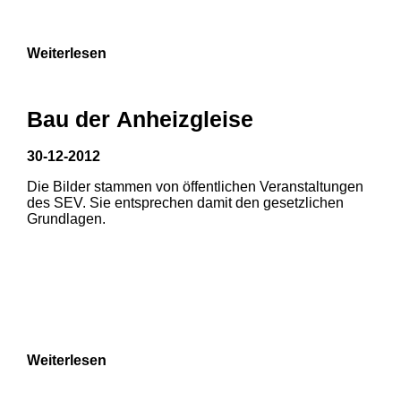
9
Weiterlesen
Bau der Anheizgleise
30-12-2012
Die Bilder stammen von öffentlichen Veranstaltungen
1
2
3
des SEV. Sie entsprechen damit den gesetzlichen
Grundlagen.
4
5
6
7
8
Weiterlesen