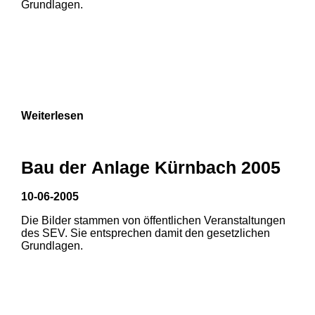
Grundlagen.
Weiterlesen
Bau der Anlage Kürnbach 2005
10-06-2005
Die Bilder stammen von öffentlichen Veranstaltungen
1
2
des SEV. Sie entsprechen damit den gesetzlichen
Grundlagen.
3
4
5
6
7
8