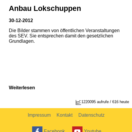
Anbau Lokschuppen
30-12-2012
Die Bilder stammen von öffentlichen Veranstaltungen
1
2
des SEV. Sie entsprechen damit den gesetzlichen
Grundlagen.
Weiterlesen
1220095 aufrufe / 616 heute
Impressum
Kontakt
Datenschutz
Facebook
Youtube