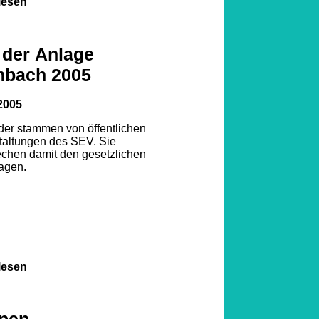
lesen
 der Anlage
nbach 2005
2005
lder stammen von öffentlichen
taltungen des SEV. Sie
echen damit den gesetzlichen
agen.
lesen
pen