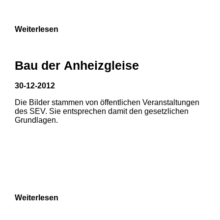
9
Weiterlesen
Bau der Anheizgleise
30-12-2012
Die Bilder stammen von öffentlichen Veranstaltungen
1
2
3
des SEV. Sie entsprechen damit den gesetzlichen
Grundlagen.
4
5
6
7
8
Weiterlesen