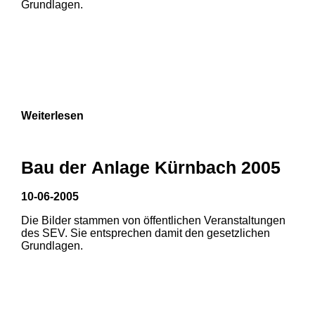
Grundlagen.
Weiterlesen
Bau der Anlage Kürnbach 2005
10-06-2005
Die Bilder stammen von öffentlichen Veranstaltungen
1
2
des SEV. Sie entsprechen damit den gesetzlichen
Grundlagen.
3
4
5
6
7
8