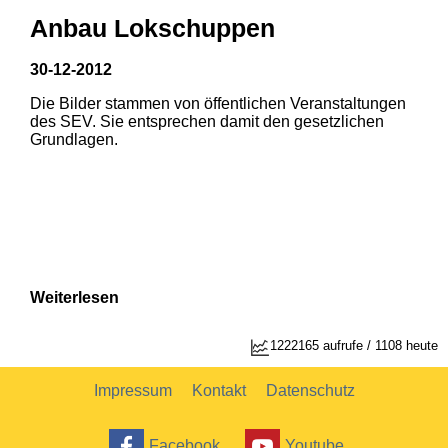
Anbau Lokschuppen
30-12-2012
Die Bilder stammen von öffentlichen Veranstaltungen
1
2
des SEV. Sie entsprechen damit den gesetzlichen
Grundlagen.
Weiterlesen
1222165 aufrufe / 1108 heute
Impressum
Kontakt
Datenschutz
Facebook
Youtube