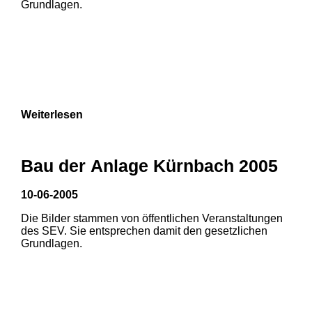
Grundlagen.
Weiterlesen
Bau der Anlage Kürnbach 2005
10-06-2005
Die Bilder stammen von öffentlichen Veranstaltungen
1
2
des SEV. Sie entsprechen damit den gesetzlichen
Grundlagen.
3
4
5
6
7
8