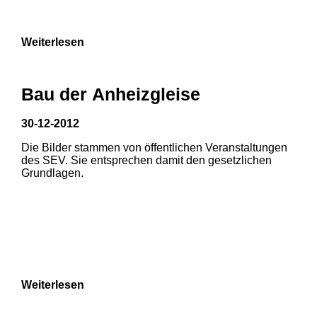
9
Weiterlesen
Bau der Anheizgleise
30-12-2012
Die Bilder stammen von öffentlichen Veranstaltungen
1
2
des SEV. Sie entsprechen damit den gesetzlichen
Grundlagen.
3
4
5
6
7
8
Weiterlesen