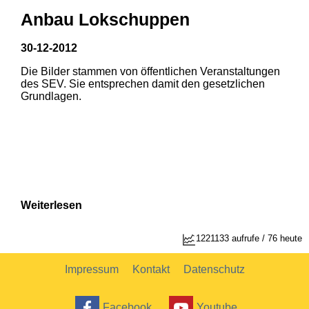
Anbau Lokschuppen
30-12-2012
Die Bilder stammen von öffentlichen Veranstaltungen
1
2
des SEV. Sie entsprechen damit den gesetzlichen
Grundlagen.
Weiterlesen
1
2
1221133 aufrufe / 76 heute
Impressum
Kontakt
Datenschutz
Facebook
Youtube