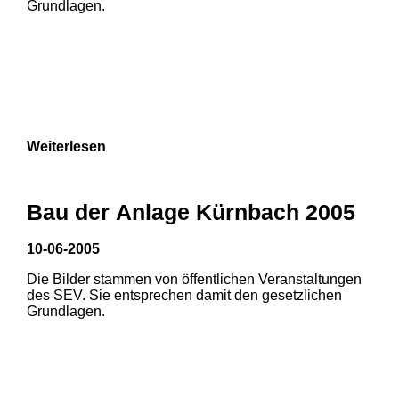
Grundlagen.
Weiterlesen
Bau der Anlage Kürnbach 2005
10-06-2005
Die Bilder stammen von öffentlichen Veranstaltungen
1
2
des SEV. Sie entsprechen damit den gesetzlichen
Grundlagen.
3
4
5
6
7
8