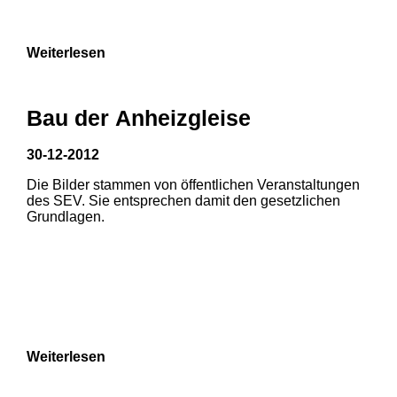
9
Weiterlesen
Bau der Anheizgleise
30-12-2012
Die Bilder stammen von öffentlichen Veranstaltungen
1
2
3
des SEV. Sie entsprechen damit den gesetzlichen
Grundlagen.
4
5
6
7
8
Weiterlesen