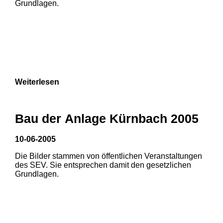
Grundlagen.
Weiterlesen
Bau der Anlage Kürnbach 2005
10-06-2005
Die Bilder stammen von öffentlichen Veranstaltungen
1
2
3
des SEV. Sie entsprechen damit den gesetzlichen
Grundlagen.
4
5
6
7
8
9