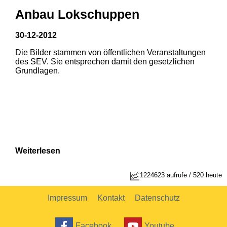
Anbau Lokschuppen
30-12-2012
Die Bilder stammen von öffentlichen Veranstaltungen
1
2
des SEV. Sie entsprechen damit den gesetzlichen
Grundlagen.
Weiterlesen
1224623 aufrufe / 520 heute
Impressum
Kontakt
Datenschutz
Facebook
Youtube