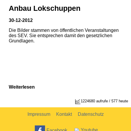
Anbau Lokschuppen
30-12-2012
Die Bilder stammen von öffentlichen Veranstaltungen
1
2
des SEV. Sie entsprechen damit den gesetzlichen
Grundlagen.
Weiterlesen
1224680 aufrufe / 577 heute
Impressum
Kontakt
Datenschutz
Facebook
Youtube