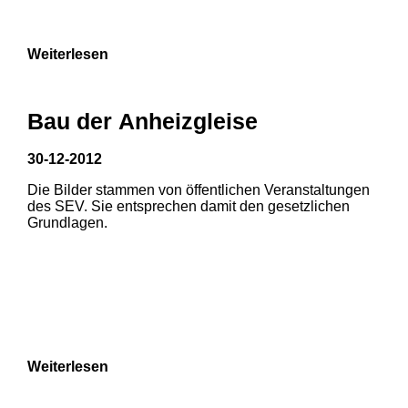
9
Weiterlesen
Bau der Anheizgleise
30-12-2012
Die Bilder stammen von öffentlichen Veranstaltungen
1
2
3
des SEV. Sie entsprechen damit den gesetzlichen
Grundlagen.
4
5
6
7
8
Weiterlesen