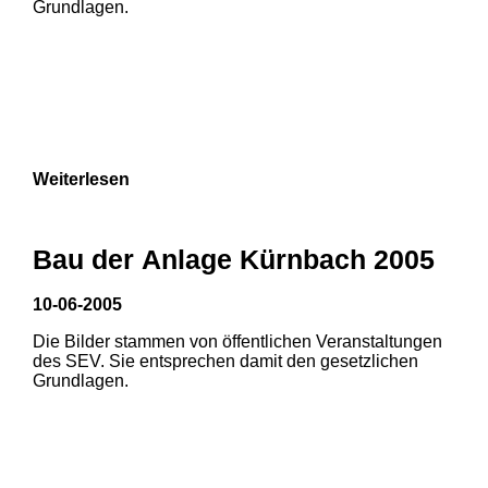
Grundlagen.
Weiterlesen
Bau der Anlage Kürnbach 2005
10-06-2005
Die Bilder stammen von öffentlichen Veranstaltungen
1
2
des SEV. Sie entsprechen damit den gesetzlichen
Grundlagen.
3
4
5
6
7
8