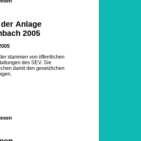
lesen
 der Anlage
nbach 2005
2005
lder stammen von öffentlichen
taltungen des SEV. Sie
echen damit den gesetzlichen
agen.
lesen
pen