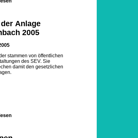
lesen
 der Anlage
nbach 2005
2005
lder stammen von öffentlichen
taltungen des SEV. Sie
echen damit den gesetzlichen
agen.
lesen
pen