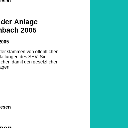
lesen
 der Anlage
nbach 2005
2005
lder stammen von öffentlichen
taltungen des SEV. Sie
echen damit den gesetzlichen
agen.
lesen
pen