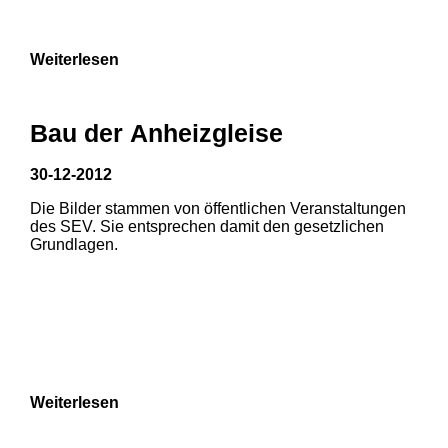
9
Weiterlesen
Bau der Anheizgleise
30-12-2012
Die Bilder stammen von öffentlichen Veranstaltungen
1
2
des SEV. Sie entsprechen damit den gesetzlichen
Grundlagen.
3
4
5
6
7
8
Weiterlesen