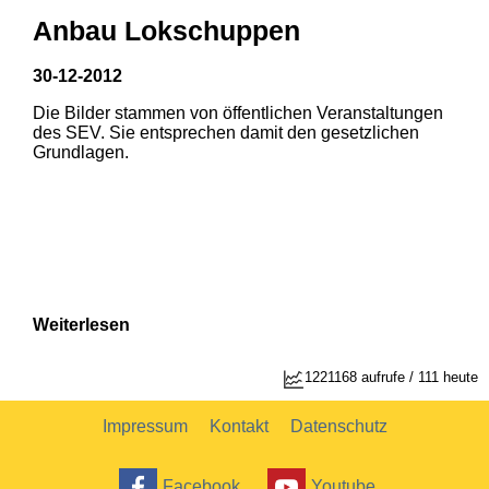
Anbau Lokschuppen
30-12-2012
Die Bilder stammen von öffentlichen Veranstaltungen
1
2
des SEV. Sie entsprechen damit den gesetzlichen
Grundlagen.
Weiterlesen
1221168 aufrufe / 111 heute
Impressum
Kontakt
Datenschutz
Facebook
Youtube