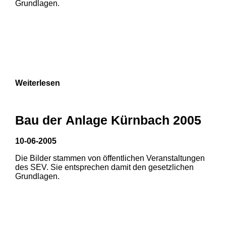
Grundlagen.
Weiterlesen
Bau der Anlage Kürnbach 2005
10-06-2005
Die Bilder stammen von öffentlichen Veranstaltungen
1
2
des SEV. Sie entsprechen damit den gesetzlichen
Grundlagen.
3
4
5
6
7
8