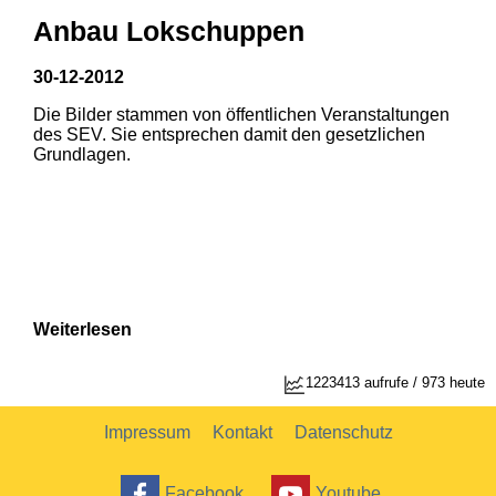
Anbau Lokschuppen
30-12-2012
Die Bilder stammen von öffentlichen Veranstaltungen
1
2
des SEV. Sie entsprechen damit den gesetzlichen
Grundlagen.
Weiterlesen
1223413 aufrufe / 973 heute
Impressum
Kontakt
Datenschutz
Facebook
Youtube