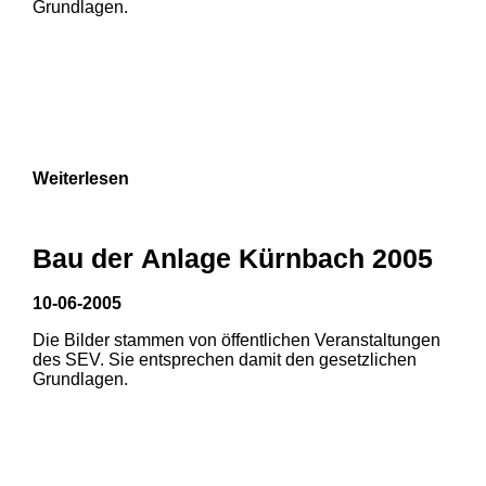
Grundlagen.
Weiterlesen
Bau der Anlage Kürnbach 2005
10-06-2005
Die Bilder stammen von öffentlichen Veranstaltungen
1
2
3
des SEV. Sie entsprechen damit den gesetzlichen
Grundlagen.
4
5
6
7
8
9