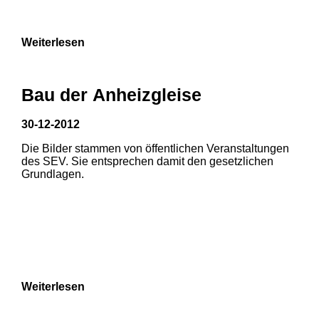
Weiterlesen
Bau der Anheizgleise
30-12-2012
1
2
Die Bilder stammen von öffentlichen Veranstaltungen
1
2
des SEV. Sie entsprechen damit den gesetzlichen
3
Grundlagen.
3
4
5
6
7
8
Weiterlesen